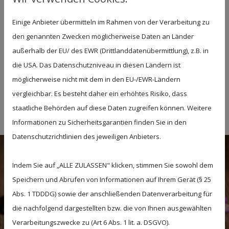
Kollegin im Brautservice berät Sie zu Ihrem
Einige Anbieter übermitteln im Rahmen von der Verarbeitung zu
Hochzeitsstyling immer individuell und
den genannten Zwecken möglicherweise Daten an Länder
professionell. In unserem gemütlichen Ambiente
außerhalb der EU/ des EWR (Drittlanddatenübermittlung), z.B. in
können Sie sich so noch mehr auf den schönsten
die USA. Das Datenschutzniveau in diesen Ländern ist
Tag Ihres Lebens freuen und sich von uns
möglicherweise nicht mit dem in den EU-/EWR-Ländern
rundherum stylen lassen.
vergleichbar. Es besteht daher ein erhöhtes Risiko, dass
staatliche Behörden auf diese Daten zugreifen können. Weitere
Informationen zu Sicherheitsgarantien finden Sie in den
Datenschutzrichtlinien des jeweiligen Anbieters.
Indem Sie auf „ALLE ZULASSEN" klicken, stimmen Sie sowohl dem
Speichern und Abrufen von Informationen auf Ihrem Gerät (§ 25
Abs. 1 TDDDG) sowie der anschließenden Datenverarbeitung für
die nachfolgend dargestellten bzw. die von Ihnen ausgewählten
Verarbeitungszwecke zu (Art 6 Abs. 1 lit. a. DSGVO).