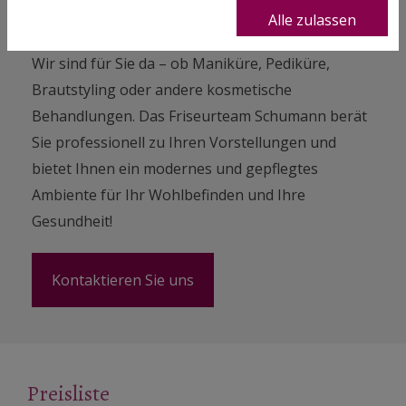
Hornhautentfernung und die Behandlung von
Alle zulassen
Nagelproblemen.
Wir sind für Sie da – ob Maniküre, Pediküre,
Brautstyling oder andere kosmetische
Behandlungen. Das Friseurteam Schumann berät
Sie professionell zu Ihren Vorstellungen und
bietet Ihnen ein modernes und gepflegtes
Ambiente für Ihr Wohlbefinden und Ihre
Gesundheit!
Kontaktieren Sie uns
Preisliste