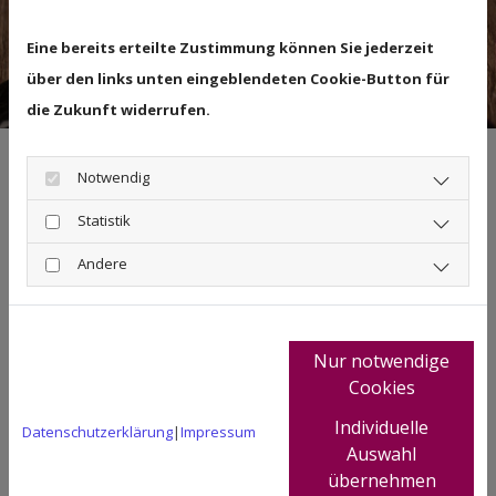
Eine bereits erteilte Zustimmung können Sie jederzeit
über den links unten eingeblendeten Cookie-Button für
die Zukunft widerrufen.
Notwendig
Fußpflege:
Gesundheit und Pflege
für Ihre Füße
Statistik
Andere
Die kosmetische Behandlung ist nur eines
unserer Aushängeschilder. Gern sind wir auch im
Bereich Fußpflege für Sie da. Neben einer
Nur notwendige
Fußmassage oder einem verwöhnenden Fußbad
Cookies
mit Peeling bieten wir Ihnen auch die medizinische
Individuelle
Datenschutzerklärung
|
Impressum
Fußpflege an. Bei dieser Art der Fußpflege
Auswahl
kümmern wir uns um die professionelle
übernehmen