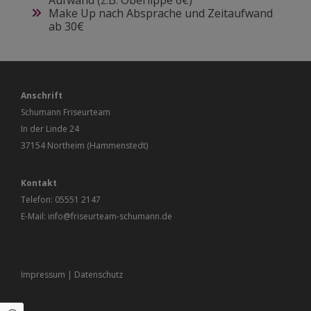
Aufwand (z.B. Oberlippe 6€)
Make Up nach Absprache und Zeitaufwand
ab 30€
Anschrift
Schumann Friseurteam
In der Linde 24
37154 Northeim (Hammenstedt)
Kontakt
Telefon:
05551 2147
E-Mail:
info@friseurteam-schumann.de
Impressum
|
Datenschutz